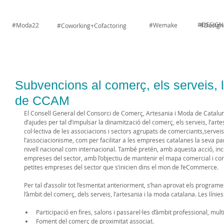
#DESIGN
#Moda22
#Wemake
#Design
#Coworking+Cofactoring
Subvencions al comerç, els serveis, l
de CCAM
El Consell General del Consorci de Comerç, Artesania i Moda de Cataluny
d’ajudes per tal d’impulsar la dinamització del comerç, els serveis, l’arte
col·lectiva de les associacions i sectors agrupats de comerciants,serveis,
l’associacionisme, com per facilitar a les empreses catalanes la seva par
nivell nacional com internacional. També pretén, amb aquesta acció, incen
empreses del sector, amb l’objectiu de mantenir el mapa comercial i cons
petites empreses del sector que s’inicien dins el mon de l’eCommerce. 
Per tal d’assolir tot l’esmentat anteriorment, s’han aprovat els program
l’àmbit del comerç, dels serveis, l’artesania i la moda catalana. Les línie
Participació en fires, salons i passarel·les d’àmbit professional, mul
Foment del comerç de proximitat associat.  