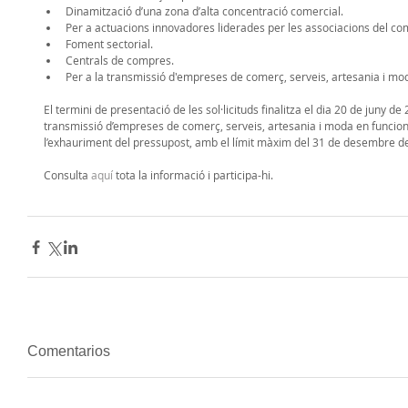
Dinamització d’una zona d’alta concentració comercial.  
Per a actuacions innovadores liderades per les associacions del comer
Foment sectorial.  
Centrals de compres.  
Per a la transmissió d'empreses de comerç, serveis, artesania i mo
El termini de presentació de les sol·licituds finalitza el dia 20 de juny d
transmissió d’empreses de comerç, serveis, artesania i moda en funcion
l’exhauriment del pressupost, amb el límit màxim del 31 de desembre de
Consulta 
aquí
 tota la informació i participa-hi. 
Comentarios