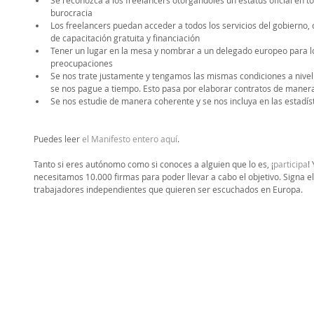
Se reconozca a los freelancers otorgándoles un estatus oficial en tod
burocracia  
Los freelancers puedan acceder a todos los servicios del gobierno, 
de capacitación gratuita y financiación  
Tener un lugar en la mesa y nombrar a un delegado europeo para lo
preocupaciones  
Se nos trate justamente y tengamos las mismas condiciones a nivel
se nos pague a tiempo. Esto pasa por elaborar contratos de manera 
Se nos estudie de manera coherente y se nos incluya en las estadíst
Puedes leer 
el Manifesto entero aquí
. 
Tanto si eres autónomo como si conoces a alguien que lo es, ¡
participa
!
necesitamos 10.000 firmas para poder llevar a cabo el objetivo. Signa el
trabajadores independientes que quieren ser escuchados en Europa.  