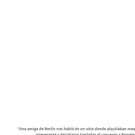
“Una amiga de Berlín nos habló de un sitio donde alquilaban maqu
interesante y decidimos trasladar el concepto a Barcelo